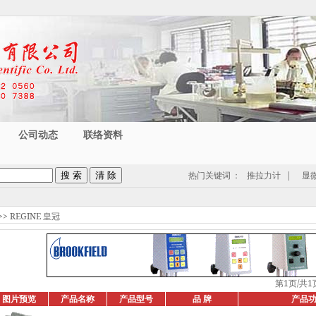
公司动态
联络资料
热门关键词
：
推拉力计
|
显
>>
REGINE 皇冠
第1页/共1
图片预览
产品名称
产品型号
品 牌
产品