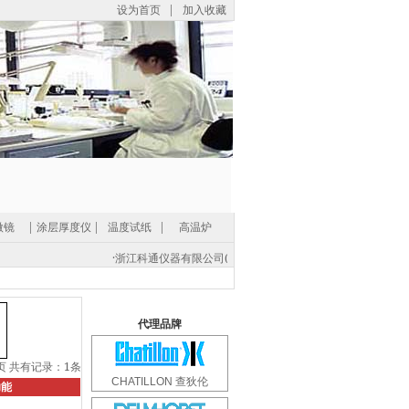
设为首页
|
加入收藏
微镜
|
涂层厚度仪
|
温度试纸
|
高温炉
·
浙江科通仪器有限公司(中国总部) -
地址：浙江省紹興市經濟開發區
电话: (86 0575) 8812 0560，传真: (86 575) 8812 0561，
电邮:
代理品牌
页
共有记录：1条
CHATILLON 查狄伦
功能