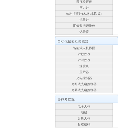
温度校正仪
压力计
物料湿度计(木材,棉花 等)
流量计
图像数据记录仪
记录仪
自动化仪表及传感器
智能式人机界面
计数仪表
计时仪表
速度表
显示器
光电控制器
光纤式光电控制器
光幕式光电控制器
天秤及磅称
电子天秤
地磅
分析天秤
标准砝码