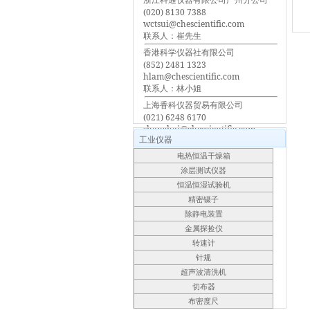
(020) 8130 7388
wctsui@chescientific.com
联系人：崔先生
香港科学仪器社有限公司
(852) 2481 1323
hlam@chescientific.com
联系人：林小姐
上海香科仪器贸易有限公司
(021) 6248 6170
shanghai@chescientific.com
工业仪器
联系人：车先生
电热恒温干燥箱
涂层测试仪器
恒温恒湿试验机
精密镊子
除静电装置
金属探捡仪
转速计
针规
超声波清洗机
切布器
布密度尺