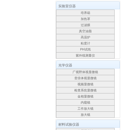
实验室仪器
培养箱
加热罩
过滤膜
真空油脂
高温炉
粘度计
PH试纸
紫外线测量仪
光学仪器
广视野体视显微镜
变倍体视显微镜
视频显微镜
检查系统显微镜
金相显微镜
内窥镜
工作放大镜
放大镜
材料试验仪器