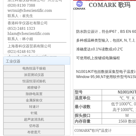
COMARK 歌玛
(020) 8130 7388
wctsui@chescientific.com
联系人：崔先生
香港科学仪器社有限公司
(852) 2481 1323
防水防尘设计，符合IP67，BS EN 605
hlam@chescientific.com
联系人：林小姐
多种感温棒类型输入，包括K, N, T, J, R, 
上海香科仪器贸易有限公司
准确度达±0.1%读数或±0.2℃
(021) 6248 6170
shanghai@chescientific.com
可使用机上按键或电脑编程
工业仪器
联系人：车先生
电热恒温干燥箱
N1001/KIT包括数据采集型电子温度
涂层测试仪器
Window 95,98,NT使用软件型号N1S
恒温恒湿试验机
精密镊子
型号
N1001/KI
除静电装置
温度单位
℃
,
℉
, K
金属探捡仪
低于
1000
℃
,
0
最小读数
转速计
高于
1000
℃
,
针规
探头接口
M
超声波清洗机
內存容量
1569
数据
切布器
COMARK*歌玛*温度计
布密度尺