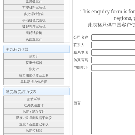
金属硬度计
万能材料试验机
This enquiry form is fo
多光源对色箱
regions, 
手动脱色试验机
此表格只供中国客户使
破裂强度试验机
磨耗试验机
公司名称
表面温度计
联系人
测力,扭力仪器
联系电话
测力计
传真号码
荷重传感器
电邮地址
张力计
扭力测试仪器及工具
马达动扭力分析仪
温度,湿度,压力仪表
热敏试纸
留言
红外线温度计
温度 / 温湿度计
温度 / 温湿度数据采集仪
温度 / 温湿度记录仪
温度控制器