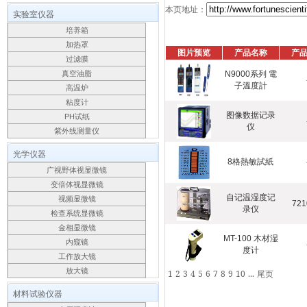
本页地址：
实验室仪器
培养箱
加热罩
图片预览
产品名称
产
过滤膜
真空油脂
N9000系列 電
子溫度計
高温炉
粘度计
图像数据记录
PH试纸
仪
紫外线测量仪
光学仪器
8格熱敏試紙
广视野体视显微镜
变倍体视显微镜
自记温湿度记
视频显微镜
721
录仪
检查系统显微镜
金相显微镜
MT-100 木材湿
内窥镜
度计
工作放大镜
放大镜
1
2
3
4
5
6
7
8
9
10
...
尾页
材料试验仪器