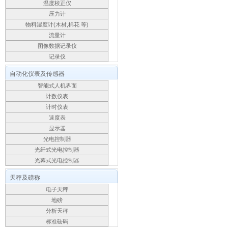
温度校正仪
压力计
物料湿度计(木材,棉花 等)
流量计
图像数据记录仪
记录仪
自动化仪表及传感器
智能式人机界面
计数仪表
计时仪表
速度表
显示器
光电控制器
光纤式光电控制器
光幕式光电控制器
天秤及磅称
电子天秤
地磅
分析天秤
标准砝码