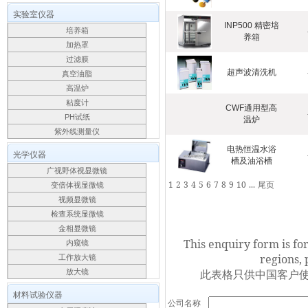
实验室仪器
INP500 精密培
培养箱
养箱
加热罩
过滤膜
超声波清洗机
真空油脂
高温炉
粘度计
CWF通用型高
PH试纸
温炉
紫外线测量仪
电热恒温水浴
光学仪器
槽及油浴槽
广视野体视显微镜
1
2
3
4
5
6
7
8
9
10
...
尾页
变倍体视显微镜
视频显微镜
检查系统显微镜
金相显微镜
This enquiry form is fo
内窥镜
regions, 
工作放大镜
此表格只供中国客户使
放大镜
材料试验仪器
公司名称