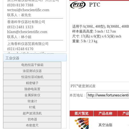
PTC
(020) 8130 7388
wctsui@chescientific.com
联系人：崔先生
香港科学仪器社有限公司
(852) 2481 1323
适用于A(306L, 408型), B(306BL, 408
hlam@chescientific.com
样本最高高度: 5 inch / 12.7cm
联系人：林小姐
尺寸: 17(高) x 6(宽) x 6.5(深) inch
重量: 5 lb / 2.3 kg
上海香科仪器贸易有限公司
(021) 6248 6170
shanghai@chescientific.com
工业仪器
联系人：车先生
电热恒温干燥箱
涂层测试仪器
恒温恒湿试验机
精密镊子
PTC*硬度测试座
除静电装置
本页地址：
金属探捡仪
转速计
针规
图片预览
产品名称
产
超声波清洗机
切布器
真空油脂
布密度尺