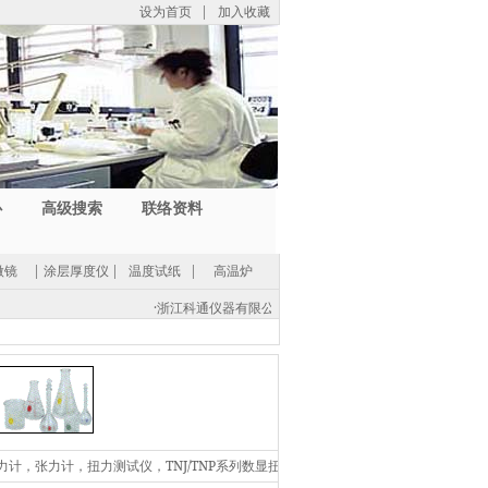
设为首页
|
加入收藏
心
高级搜索
联络资料
微镜
|
涂层厚度仪
|
温度试纸
|
高温炉
·
浙江科通仪器有限公司(中国总部) -
地址：浙江省紹興市經濟開發
电话: (86 0575) 8812 0560，传真: (86 575) 8812 0561，
力计，张力计，扭力测试仪，TNJ/TNP系列数显扭