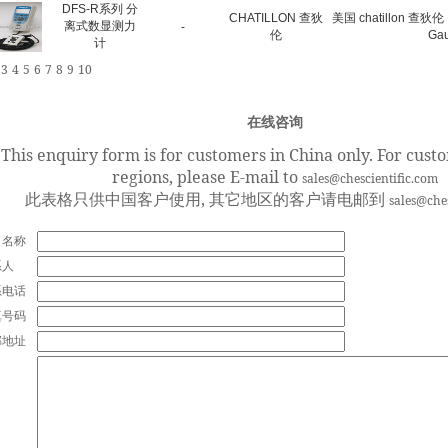
DFS-R系列 分
CHATILLON 查狄
美国 chatillon 查
离式数显测力
-
伦
Ga
计
3
4
5
6
7
8
9
10
在线咨询
This enquiry form is for customers in China only. For cust
regions, please E-mail to
sales@chescientific.com
此表格只供中国客户使用, 其它地区的客户请电邮到
sales@che
司名称
系人
系电话
真号码
邮地址