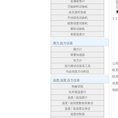
金属硬度计
万能材料试验机
多光源对色箱
手动脱色试验机
1
2
破裂强度试验机
磨耗试验机
表面温度计
测力,扭力仪器
测力计
荷重传感器
张力计
公
扭力测试仪器及工具
联
马达动扭力分析仪
联
温度,湿度,压力仪表
传
热敏试纸
电
红外线温度计
温度 / 温湿度计
温度 / 温湿度数据采集仪
温度 / 温湿度记录仪
温度控制器