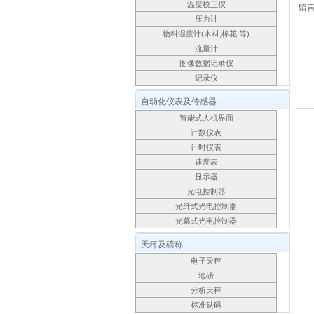
温度校正仪
留
压力计
物料湿度计(木材,棉花 等)
流量计
图像数据记录仪
记录仪
自动化仪表及传感器
智能式人机界面
计数仪表
计时仪表
速度表
显示器
光电控制器
光纤式光电控制器
光幕式光电控制器
天秤及磅称
电子天秤
地磅
分析天秤
标准砝码