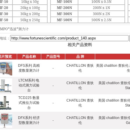
F-10
10kg x 50g
MF-100N
100N x 0.5N
F-20
20kg x 100g
MF-200N
200N x 1N
F-30
30kg x 200g
MF-300N
300N x 2N
F-50
50kg x 250g
MF-500N
500N x 2.5N
IMPO*迅波*测力计
地址：
相关产品资料
图片预览
产品名称
产品型号
品 牌
DFS系列 高精
CHATILLON 查狄
美国 chatillon
-
度数显测力计
伦
LTCM系列 电
CHATILLON 查狄
美国 chatillon 
动式测力试验
-
伦
St
台
TCD225 数显
CHATILLON 查狄
美国 chatillon 查
式推拉力试验
-
伦
St
台
DFX系列 经济
CHATILLON 查狄
美国 chatillon 
-
型数显测力计
伦
G