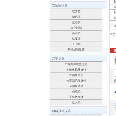
M
实验室仪器
M
培养箱
M
加热罩
M
过滤膜
SH
真空油脂
高温炉
本页
粘度计
PH试纸
紫外线测量仪
光学仪器
广视野体视显微镜
变倍体视显微镜
视频显微镜
检查系统显微镜
金相显微镜
内窥镜
工作放大镜
放大镜
材料试验仪器