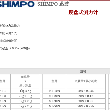
SHIMPO 迅波
度盘式测力计
测试拉力及推力
固的金属外壳
钮式峰值装置
确度: ± 0.2% (200格)
规格
负载量
型号
型号
负载量x最小刻度
x
最小刻度
MF-1
1kg x 5g
MF-10N
10N x 0.05N
MF-2
2kg x 10g
MF-20N
20N x 0.1N
MF-3
3kg x 20g
MF-30N
30N x 0.2N
MF-5
5kg x 25g
MF-50N
50N x 0.25N