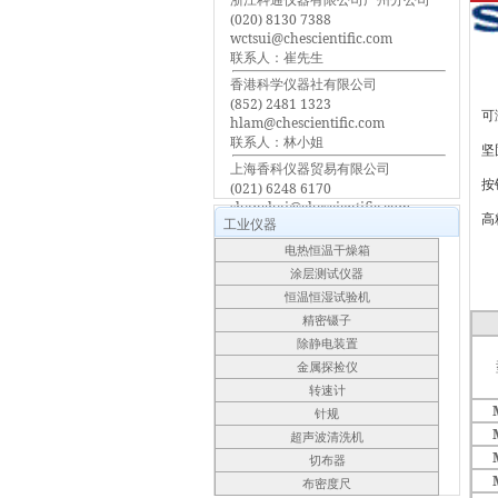
(020) 8130 7388
wctsui@chescientific.com
联系人：崔先生
香港科学仪器社有限公司
(852) 2481 1323
可
hlam@chescientific.com
联系人：林小姐
坚
上海香科仪器贸易有限公司
按
(021) 6248 6170
shanghai@chescientific.com
高精
工业仪器
联系人：车先生
电热恒温干燥箱
涂层测试仪器
恒温恒湿试验机
精密镊子
除静电装置
金属探捡仪
转速计
针规
超声波清洗机
切布器
布密度尺